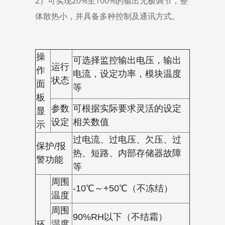
2）可实现20%至100%的输出无极调节，整
体散热小，并具备多种控制及通讯方式。
操
可选择监控输出电压，输出
运行
作
电流，设定功率，模块温度
状态
面
等
板
参数
可根据实际要求灵活的设定
显
设定
相关数值
示
过电流、过电压、欠压、过
保护/报
热、短路、内部存储器故障
警功能
等
周围
-10℃～+50℃（不冻结）
温度
周围
90%RH以下（不结霜）
湿度
环