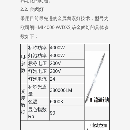
易老化的问题。
2.2. 金卤灯
采用目前最先进的金属卤素灯技术，型号为
欧司朗HMI 4000 W/DXS,该金卤灯的具体参
数如下：
标称功率
4000W
灯泡功率
4000W
电
参
标称电压
200V
数
灯泡电压
200V
灯泡电流
24
标称光通
380000LM
光
量
度
色温
6000K
数
显色指数
据
90
Ra